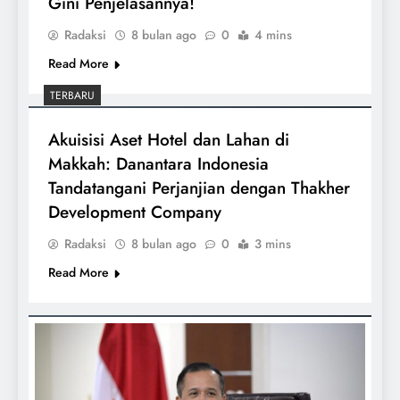
Gini Penjelasannya!
Radaksi
8 bulan ago
0
4 mins
Read More
TERBARU
Akuisisi Aset Hotel dan Lahan di
Makkah: Danantara Indonesia
Tandatangani Perjanjian dengan Thakher
Development Company
Radaksi
8 bulan ago
0
3 mins
Read More