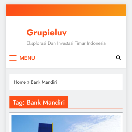
Skip
to
content
Grupieluv
Eksplorasi Dan Investasi Timur Indonesia
MENU
Home
»
Bank Mandiri
Tag:
Bank Mandiri