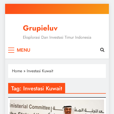
Skip
to
content
Grupieluv
Eksplorasi Dan Investasi Timur Indonesia
MENU
Home
»
Investasi Kuwait
Tag:
Investasi Kuwait