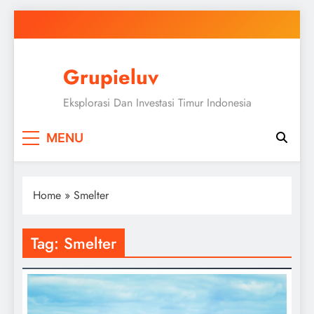
Skip
to
content
Grupieluv
Eksplorasi Dan Investasi Timur Indonesia
MENU
Home
»
Smelter
Tag:
Smelter