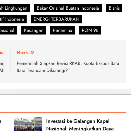
ah Lingkungan
Bakar Orisinal Buatan Indonesia
Bisnis
tif Indonesia
ENERGI TERBARUKAN
asional
Keuangan
Pertamina
RON 98
us:
Next:
ar,
Pemerintah Siapkan Revisi RKAB, Kuota Ekspor Batu
AI!
Bara Terancam Dikurangi?
s
Investasi ke Galangan Kapal
Nasional: Meningkatkan Daya