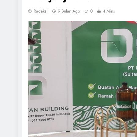
Radaksi
9 Bulan Ago
0
4 Mins