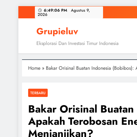
Skip
6:49:07 PM
Agustus 9,
2026
to
content
Grupieluv
Eksplorasi Dan Investasi Timur Indonesia
Home
»
Bakar Orisinal Buatan Indonesia (Bobibos):
TERBARU
Bakar Orisinal Buatan
Apakah Terobosan Ene
Menjanjikan?