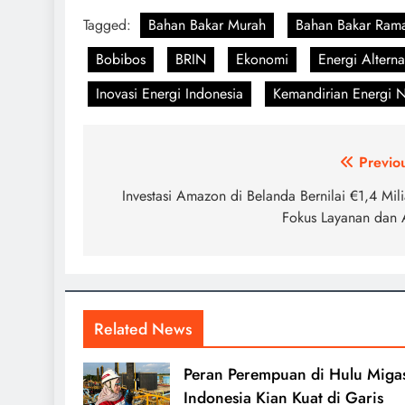
Tagged:
Bahan Bakar Murah
Bahan Bakar Ram
Bobibos
BRIN
Ekonomi
Energi Alterna
Inovasi Energi Indonesia
Kemandirian Energi N
Navigasi
Previo
pos
Investasi Amazon di Belanda Bernilai €1,4 Mili
Fokus Layanan dan 
Related News
Peran Perempuan di Hulu Miga
Indonesia Kian Kuat di Garis