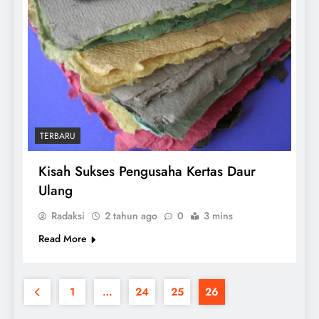
TERBARU
Kisah Sukses Pengusaha Kertas Daur
Ulang
Radaksi
2 tahun ago
0
3 mins
Read More
1
…
24
25
26