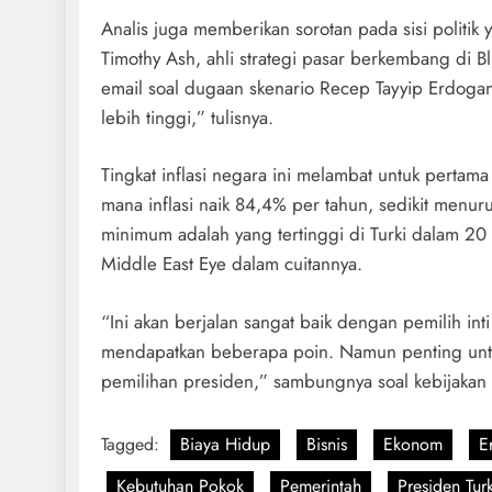
Analis juga memberikan sorotan pada sisi politik
Timothy Ash, ahli strategi pasar berkembang di
email soal dugaan skenario Recep Tayyip Erdoga
lebih tinggi,” tulisnya.
Tingkat inflasi negara ini melambat untuk pertam
mana inflasi naik 84,4% per tahun, sedikit menur
minimum adalah yang tertinggi di Turki dalam 20 ta
Middle East Eye dalam cuitannya.
“Ini akan berjalan sangat baik dengan pemilih inti
mendapatkan beberapa poin. Namun penting untu
pemilihan presiden,” sambungnya soal kebijakan
Tagged:
Biaya Hidup
Bisnis
Ekonom
E
Kebutuhan Pokok
Pemerintah
Presiden Turk