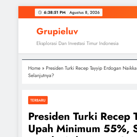
Skip
6:38:51 PM
Agustus 8, 2026
to
content
Grupieluv
Eksplorasi Dan Investasi Timur Indonesia
Home
»
Presiden Turki Recep Tayyip Erdogan Naik
Selanjutnya?
TERBARU
Presiden Turki Recep
Upah Minimum 55%, S