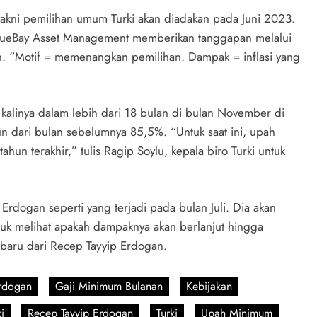
 yakni pemilihan umum Turki akan diadakan pada Juni 2023.
 BlueBay Asset Management memberikan tanggapan melalui
n. “Motif = memenangkan pemilihan. Dampak = inflasi yang
a kalinya dalam lebih dari 18 bulan di bulan November di
un dari bulan sebelumnya 85,5%. “Untuk saat ini, upah
hun terakhir,” tulis Ragip Soylu, kepala biro Turki untuk
 Erdogan seperti yang terjadi pada bulan Juli. Dia akan
k melihat apakah dampaknya akan berlanjut hingga
 baru dari Recep Tayyip Erdogan.
rdogan
Gaji Minimum Bulanan
Kebijakan
i
Recep Tayyip Erdogan
Turki
Upah Minimum