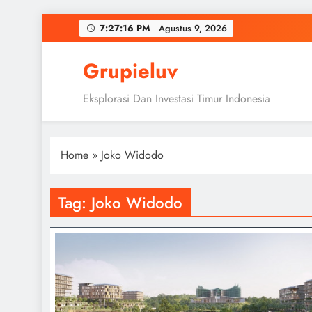
Skip
7:27:17 PM
Agustus 9, 2026
to
content
Grupieluv
Eksplorasi Dan Investasi Timur Indonesia
Home
»
Joko Widodo
Tag:
Joko Widodo