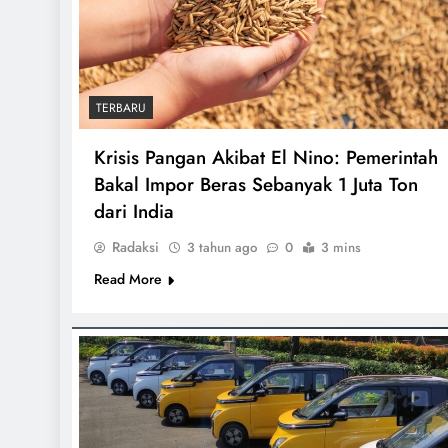
TERBARU
Krisis Pangan Akibat El Nino: Pemerintah
Bakal Impor Beras Sebanyak 1 Juta Ton
dari India
Radaksi
3 tahun ago
0
3 mins
Read More